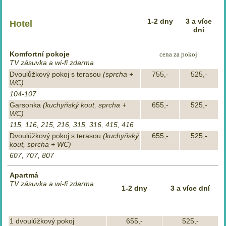
1-2 dny
3 a více
Hotel
dní
Komfortní pokoje
cena za pokoj
TV zásuvka a wi-fi zdarma
Dvoulůžkový pokoj s terasou
(sprcha +
755,-
525,-
WC)
104-107
Garsonka
(kuchyňský kout, sprcha +
655,-
525,-
WC)
115, 116, 215, 216, 315, 316, 415, 416
Dvoulůžkový pokoj s terasou
(kuchyňský
655,-
525,-
kout, sprcha + WC)
607, 707, 807
Apartmá
TV zásuvka a wi-fi zdarma
1-2 dny
3 a více dní
1 dvoulůžkový pokoj
655,-
525,-