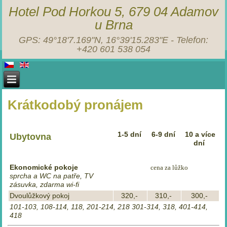
Hotel Pod Horkou 5, 679 04 Adamov
u Brna
GPS: 49°18'7.169"N, 16°39'15.283"E - Telefon:
+420 601 538 054
Krátkodobý pronájem
1-5 dní
6-9 dní
10 a více
Ubytovna
dní
Ekonomické pokoje
cena za lůžko
sprcha a WC na patře, TV
zásuvka, zdarma wi-fi
Dvoulůžkový pokoj
320,-
310,-
300,-
101-103, 108-114, 118, 201-214, 218 301-314, 318, 401-414,
418