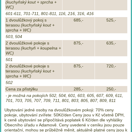
(kuchyňský kout + sprcha +
WC)
601-611, 701-711, 801-811, 116, 216, 316, 416
1 dvoulůžkový pokoj s
685,-
525,-
terasou
(kuchyňský kout +
sprcha + WC)
503, 504
2 dvoulůžkové pokoje s
875,-
635,-
terasou
(kuchyň + koupelna +
WC)
501
2 dvoulůžkové pokoje s
875,-
720,-
terasou
(kuchyňský kout +
sprcha + WC)
502
Cena za přistýlku
285,-
250,-
- je možná na pokojích 502, 504, 601, 603, 605, 607, 609, 611,
701, 703, 705, 707, 709, 711, 801, 803, 805, 807, 809, 811
Ubytování jedné osoby na dvoulůžkovém pokoji: 70% ceny
pokoje, ubytování zvířete: 50Kč/den Ceny jsou v Kč včetně DPH,
k ceně ubytování se připočítává poplatek 6 Kč/den dle vyhlášky
Obecního úřadu v Adamově. Ceny uvedené v ceníku jsou pouze
orientační, mohou se průběžně měnit, aktuálně platné ceny jsou k